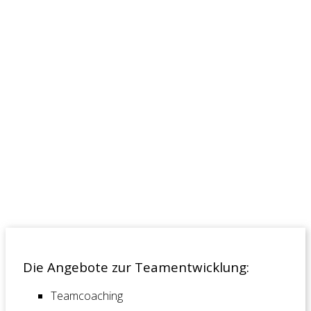
Die aktuellen Herausforderungen erfordern
gemeinsame Lösungen. Unser gemeinsames Ziel
besteht darin, ein Team zu formen, dass mehr ist
eine Organisationseinheit. Es wird die Einzigartigkeit
und die Kompetenz jedes Teammitglieds geschätzt
und Freude am kontinuierlichen und gemeinsamen
Lernen entwickelt. Wir pflegen eine respektvolle
Dialogkultur, in der alle Akteure aktiv Einfluss auf die
Organisationsentwicklung nehmen werden.
Die Angebote zur Teamentwicklung:
Teamcoaching