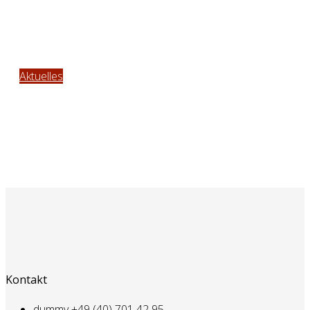
Alle Neuigkeiten auf
einen Blick
Aktuelles
Kontakt
dummy
+49 (40) 701 42 95